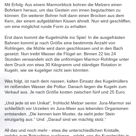
Mit Erfolg: Aus einem Marmorblock bohren die Melzers einen
Bohrkern heraus, um das Gestein von innen begutachten zu
können. Ein weiterer Bohrer holt dann einen Brocken aus dem
Kern, der einem aufgeblähten Kissen ähnelt. Nun wird geschliffen,
um eine möglichst runde Form zu erhalten.
Erst dann kommt die Kugelmühle ins Spiel: In die ausgefrästen
Bahnen kommt je nach Größe eine bestimmte Anzahl von
Rohlingen, die Mühle wird dann geschlossen und in den Bach
gesetzt. Nun treibt Wasser die Flügel an: Binnen 22 bis 24
Stunden verwandeln sich die unförmigen Marmor-Rohlinge unter
dem Druck von etwa 30 Kilogramm und ständiger Rotation in
Kugeln, wie sie kugeliger nicht sein könnten.
Was folgt, ist nach dem nassen, kalten Einsatz des Kugelmüllers
im reißenden Wasser die Politur. Danach liegen die Kugeln zum
Verkauf aus. Je nach Größe kosten zwischen fünf und 25 Euro.
„Und jede ist ein Unikat“, frohlockt Melzer senior. Jura-Marmor sei
schließlich vor Urzeiten im Jura-Meer aus lebenden Organismen
entstanden. „Die kennen kein Muster, da sieht jeder Stein
einzigartig aus.“ Und: „Darauf sind wir mächtig stolz.“
All das und noch mehr - etwa die unterschiedlichen Kristalle,
welche zum Betrachten ausliegen - erlebt, wer die Kugelmühle in