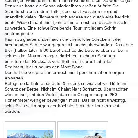
schattigen Wald, dann über einen tosenden Bach. So weit, so gut.
Denn nun hatte die Sonne wieder ihren großen Auftritt: Die
Schotterstraße zu den Hütte, geschätzt zwischen drei und
unendlich vielen Kilometern, schlängelte sich durch eine herrlich
bunte Wiese hinauf, nicht, ohne immer noch ein bisschen steiler
zu werden. Eine schweißtreibende Tour, mit jedem Schritt
anstrengender.
Kaum zu glauben, aber auch die unendliche Strecke mit der
brennenden Sonne war gegen halb sechs überwunden. Das erste
Bier (halber Liter: 6,80 Euro) zischte, die Dusche ebenso. Dann
schnell das Matratzenlager einrichten: nicht mit Schuhen
betreten, den Rucksack vors Bett, nicht darauf. Straffes
Regiment, hier rund um den Mont Blanc.
Den hat die Gruppe immer noch nicht gesehen. Aber morgen.
Abwarten.
Refuge de la Balme bedeutet übrigens so wie viel wie Hütte im
Schutz der Berge. Nicht im Chalet Nant Borrant zu übernachten
wie geplant, hat den Vorteil, dass die Gruppe morgen 250
Höhenmeter weniger bewältigen muss. Das ist nicht unwichtig,
schließlich soll morgen der höchste Punkt der Tour erreicht
werden.