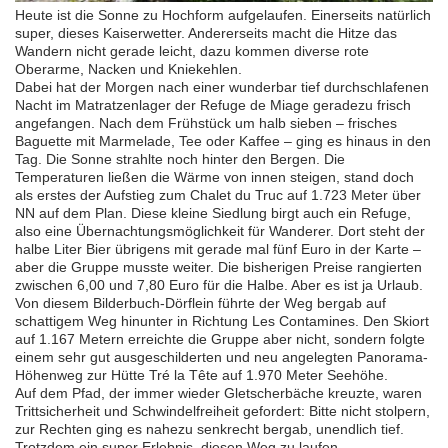
Heute ist die Sonne zu Hochform aufgelaufen. Einerseits natürlich
super, dieses Kaiserwetter. Andererseits macht die Hitze das
Wandern nicht gerade leicht, dazu kommen diverse rote
Oberarme, Nacken und Kniekehlen.
Dabei hat der Morgen nach einer wunderbar tief durchschlafenen
Nacht im Matratzenlager der Refuge de Miage geradezu frisch
angefangen. Nach dem Frühstück um halb sieben – frisches
Baguette mit Marmelade, Tee oder Kaffee – ging es hinaus in den
Tag. Die Sonne strahlte noch hinter den Bergen. Die
Temperaturen ließen die Wärme von innen steigen, stand doch
als erstes der Aufstieg zum Chalet du Truc auf 1.723 Meter über
NN auf dem Plan. Diese kleine Siedlung birgt auch ein Refuge,
also eine Übernachtungsmöglichkeit für Wanderer. Dort steht der
halbe Liter Bier übrigens mit gerade mal fünf Euro in der Karte –
aber die Gruppe musste weiter. Die bisherigen Preise rangierten
zwischen 6,00 und 7,80 Euro für die Halbe. Aber es ist ja Urlaub.
Von diesem Bilderbuch-Dörflein führte der Weg bergab auf
schattigem Weg hinunter in Richtung Les Contamines. Den Skiort
auf 1.167 Metern erreichte die Gruppe aber nicht, sondern folgte
einem sehr gut ausgeschilderten und neu angelegten Panorama-
Höhenweg zur Hütte Tré la Tête auf 1.970 Meter Seehöhe.
Auf dem Pfad, der immer wieder Gletscherbäche kreuzte, waren
Trittsicherheit und Schwindelfreiheit gefordert: Bitte nicht stolpern,
zur Rechten ging es nahezu senkrecht bergab, unendlich tief.
Trotzdem ein super Erlebnis, diesen Weg zu laufen.