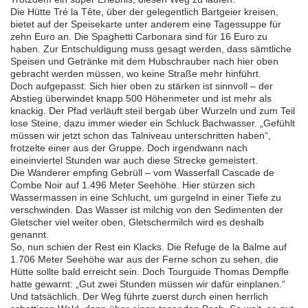
Die Hütte Tré la Tête, über der gelegentlich Bartgeier kreisen,
bietet auf der Speisekarte unter anderem eine Tagessuppe für
zehn Euro an. Die Spaghetti Carbonara sind für 16 Euro zu
haben. Zur Entschuldigung muss gesagt werden, dass sämtliche
Speisen und Getränke mit dem Hubschrauber nach hier oben
gebracht werden müssen, wo keine Straße mehr hinführt.
Doch aufgepasst: Sich hier oben zu stärken ist sinnvoll – der
Abstieg überwindet knapp 500 Höhenmeter und ist mehr als
knackig. Der Pfad verläuft steil bergab über Wurzeln und zum Teil
lose Steine, dazu immer wieder ein Schluck Bachwasser. „Gefühlt
müssen wir jetzt schon das Talniveau unterschritten haben“,
frotzelte einer aus der Gruppe. Doch irgendwann nach
eineinviertel Stunden war auch diese Strecke gemeistert.
Die Wanderer empfing Gebrüll – vom Wasserfall Cascade de
Combe Noir auf 1.496 Meter Seehöhe. Hier stürzen sich
Wassermassen in eine Schlucht, um gurgelnd in einer Tiefe zu
verschwinden. Das Wasser ist milchig von den Sedimenten der
Gletscher viel weiter oben, Gletschermilch wird es deshalb
genannt.
So, nun schien der Rest ein Klacks. Die Refuge de la Balme auf
1.706 Meter Seehöhe war aus der Ferne schon zu sehen, die
Hütte sollte bald erreicht sein. Doch Tourguide Thomas Dempfle
hatte gewarnt: „Gut zwei Stunden müssen wir dafür einplanen.“
Und tatsächlich. Der Weg führte zuerst durch einen herrlich