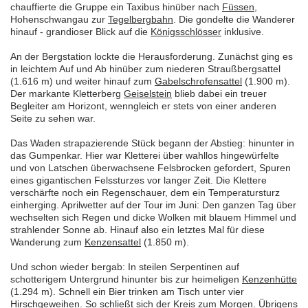
chauffierte die Gruppe ein Taxibus hinüber nach
Füssen
,
Hohenschwangau zur
Tegelbergbahn
. Die gondelte die Wanderer
hinauf - grandioser Blick auf die
Königsschlösser
inklusive.
An der Bergstation lockte die Herausforderung. Zunächst ging es
in leichtem Auf und Ab hinüber zum niederen Straußbergsattel
(1.616 m) und weiter hinauf zum
Gabelschrofensattel
(1.900 m).
Der markante Kletterberg
Geiselstein
blieb dabei ein treuer
Begleiter am Horizont, wenngleich er stets von einer anderen
Seite zu sehen war.
Das Waden strapazierende Stück begann der Abstieg: hinunter in
das Gumpenkar. Hier war Kletterei über wahllos hingewürfelte
und von Latschen überwachsene Felsbrocken gefordert, Spuren
eines gigantischen Felssturzes vor langer Zeit. Die Klettere
verschärfte noch ein Regenschauer, dem ein Temperatursturz
einherging. Aprilwetter auf der Tour im Juni: Den ganzen Tag über
wechselten sich Regen und dicke Wolken mit blauem Himmel und
strahlender Sonne ab. Hinauf also ein letztes Mal für diese
Wanderung zum
Kenzensattel
(1.850 m).
Und schon wieder bergab: In steilen Serpentinen auf
schotterigem Untergrund hinunter bis zur heimeligen
Kenzenhütte
(1.294 m). Schnell ein Bier trinken am Tisch unter vier
Hirschgeweihen. So schließt sich der Kreis zum Morgen. Übrigens