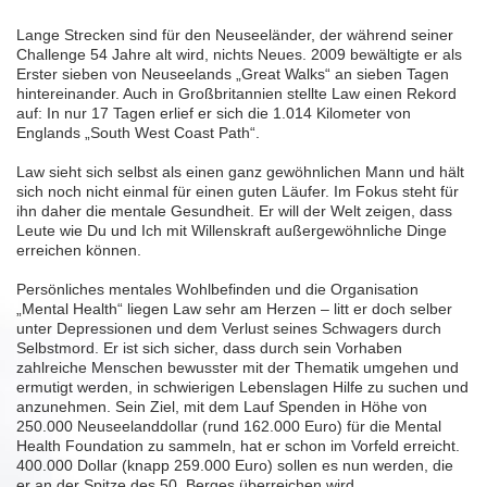
Lange Strecken sind für den Neuseeländer, der während seiner
Challenge 54 Jahre alt wird, nichts Neues. 2009 bewältigte er als
Erster sieben von Neuseelands „Great Walks“ an sieben Tagen
hintereinander. Auch in Großbritannien stellte Law einen Rekord
auf: In nur 17 Tagen erlief er sich die 1.014 Kilometer von
Englands „South West Coast Path“.
Law sieht sich selbst als einen ganz gewöhnlichen Mann und hält
sich noch nicht einmal für einen guten Läufer. Im Fokus steht für
ihn daher die mentale Gesundheit. Er will der Welt zeigen, dass
Leute wie Du und Ich mit Willenskraft außergewöhnliche Dinge
erreichen können.
Persönliches mentales Wohlbefinden und die Organisation
„Mental Health“ liegen Law sehr am Herzen – litt er doch selber
unter Depressionen und dem Verlust seines Schwagers durch
Selbstmord. Er ist sich sicher, dass durch sein Vorhaben
zahlreiche Menschen bewusster mit der Thematik umgehen und
ermutigt werden, in schwierigen Lebenslagen Hilfe zu suchen und
anzunehmen. Sein Ziel, mit dem Lauf Spenden in Höhe von
250.000 Neuseelanddollar (rund 162.000 Euro) für die Mental
Health Foundation zu sammeln, hat er schon im Vorfeld erreicht.
400.000 Dollar (knapp 259.000 Euro) sollen es nun werden, die
er an der Spitze des 50. Berges überreichen wird.