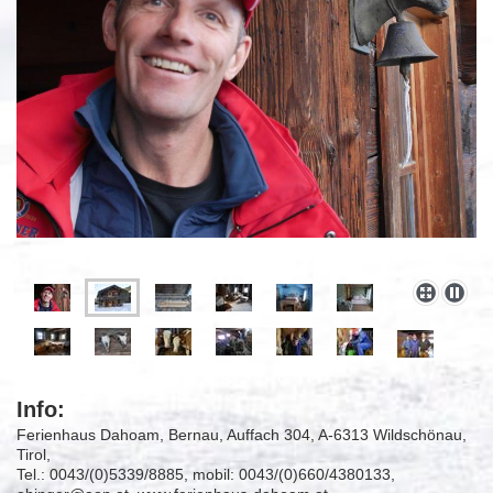
Info:
Ferienhaus Dahoam, Bernau, Auffach 304, A-6313 Wildschönau,
Tirol,
Tel.: 0043/(0)5339/8885, mobil: 0043/(0)660/4380133,