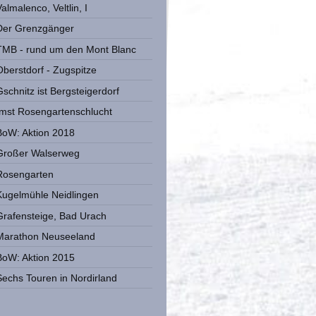
almalenco, Veltlin, I
Der Grenzgänger
TMB - rund um den Mont Blanc
Oberstdorf - Zugspitze
Gschnitz ist Bergsteigerdorf
Imst Rosengartenschlucht
BoW: Aktion 2018
Großer Walserweg
Rosengarten
Kugelmühle Neidlingen
Grafensteige, Bad Urach
Marathon Neuseeland
BoW: Aktion 2015
Sechs Touren in Nordirland