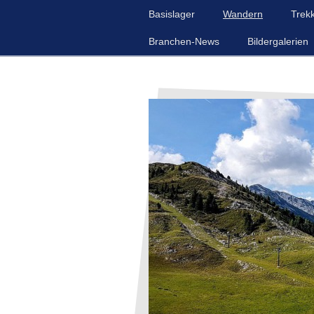
Basislager
Wandern
Trek
Branchen-News
Bildergalerien