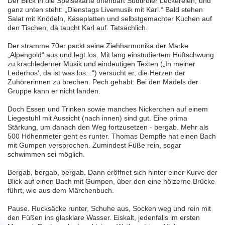
Der Blick in die Speisekarte offenbart Südtiroler Leckereien, und
ganz unten steht: „Dienstags Livemusik mit Karl.“ Bald stehen
Salat mit Knödeln, Käseplatten und selbstgemachter Kuchen auf
den Tischen, da taucht Karl auf. Tatsächlich.
Der stramme 70er packt seine Ziehharmonika der Marke
„Alpengold“ aus und legt los. Mit lang einstudiertem Hüftschwung
zu krachlederner Musik und eindeutigen Texten („In meiner
Lederhos‘, da ist was los...“) versucht er, die Herzen der
Zuhörerinnen zu brechen. Pech gehabt: Bei den Mädels der
Gruppe kann er nicht landen.
Doch Essen und Trinken sowie manches Nickerchen auf einem
Liegestuhl mit Aussicht (nach innen) sind gut. Eine prima
Stärkung, um danach den Weg fortzusetzen - bergab. Mehr als
500 Höhenmeter geht es runter. Thomas Dempfle hat einen Bach
mit Gumpen versprochen. Zumindest Füße rein, sogar
schwimmen sei möglich.
Bergab, bergab, bergab. Dann eröffnet sich hinter einer Kurve der
Blick auf einen Bach mit Gumpen, über den eine hölzerne Brücke
führt, wie aus dem Märchenbuch.
Pause. Rucksäcke runter, Schuhe aus, Socken weg und rein mit
den Füßen ins glasklare Wasser. Eiskalt, jedenfalls im ersten