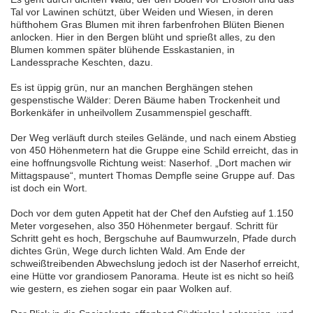
Tal vor Lawinen schützt, über Weiden und Wiesen, in deren
hüfthohem Gras Blumen mit ihren farbenfrohen Blüten Bienen
anlocken. Hier in den Bergen blüht und sprießt alles, zu den
Blumen kommen später blühende Esskastanien, in
Landessprache Keschten, dazu.
Es ist üppig grün, nur an manchen Berghängen stehen
gespenstische Wälder: Deren Bäume haben Trockenheit und
Borkenkäfer in unheilvollem Zusammenspiel geschafft.
Der Weg verläuft durch steiles Gelände, und nach einem Abstieg
von 450 Höhenmetern hat die Gruppe eine Schild erreicht, das in
eine hoffnungsvolle Richtung weist: Naserhof. „Dort machen wir
Mittagspause“, muntert Thomas Dempfle seine Gruppe auf. Das
ist doch ein Wort.
Doch vor dem guten Appetit hat der Chef den Aufstieg auf 1.150
Meter vorgesehen, also 350 Höhenmeter bergauf. Schritt für
Schritt geht es hoch, Bergschuhe auf Baumwurzeln, Pfade durch
dichtes Grün, Wege durch lichten Wald. Am Ende der
schweißtreibenden Abwechslung jedoch ist der Naserhof erreicht,
eine Hütte vor grandiosem Panorama. Heute ist es nicht so heiß
wie gestern, es ziehen sogar ein paar Wolken auf.