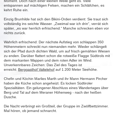
Moment. Doch nach einer kleinen Weile geht es. Viele
entspannen auf mächtigen Felsen, machen ein Schläfchen, es
kehrt Ruhe ein.
Einzig Brunhilde hat sich den Bikini-Orden verdient: Sie traut sich
vollständig ins seichte Wasser. „Zweimal war ich drin“, verrät sich
später, „es war herrlich erfrischend.“ Manche schrecken eben vor
nichts zurück.
Wahrlich erfrischend: Der nächste Aufstieg von schlappen 350
Höhenmetern schreckt nun niemanden mehr. Wieder schlängelt
sich der Pfad durch dichten Wald, um auf frisch gemähten Wiesen
zu enden. Darüber flattert schon die rotweiße Flagge Südtirols mit
dem markanten Wappen und dem roten Adler im Wind.
Unverkennbares Zeichen: Das Ziel des Tages ist
erreicht:
Berggasthof Valtelehof
auf 1.200 Meter Seehöhe.
Chefin und Köchin Marlies Marth und ihr Mann Hermann Pircher
haben die Küche schon angeheizt. Es locken Südtiroler
Spezialitäten. Ein gelungener Abschluss eines Wandertages über
Berg und Tal auf dem Meraner Höhenweg - nach der heißen
Dusche.
Die Nacht verbringt ein Großteil, der Gruppe im Zwölfbettzimmer.
Mal hören, ob jemand schnarcht.